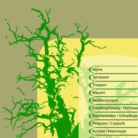
Home
Terrassen
Treppen
Mauern
Bepflanzungen
Dachbegrünung / Teichbau
Baumarbeiten / Grünpflege
Pergolen / Carports
Kontakt / Impressum