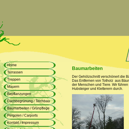
Home
Baumarbeiten
Terrassen
Der Gehölzschnitt verschönert die 
Treppen
Das Entfernen von Totholz aus Bäum
der Menschen und Tiere. Wir führen 
Mauern
Hubsteiger und Kletterern durch.
Bepflanzungen
Dachbegrünung / Teichbau
Baumarbeiten / Grünpflege
Pergolen / Carports
Kontakt / Impressum